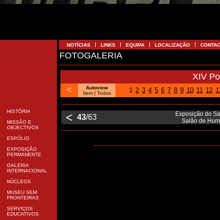
NOTÍCIAS
LINKS
EQUIPA
LOCALIZAÇÃO
CONTA
FOTOGALERIA
XIV Po
<
Autoview
1
2
3
4
5
6
7
8
9
10
11
12
1
Item |
Todos
HISTÓRIA
<
Exposição do Sa
43
/63
Salão de Humo
MISSÃO E
OBJECTIVOS
ESPÓLIO
EXPOSIÇÃO
PERMANENTE
GALERIA
INTERNACIONAL
NÚCLEOS
MUSEU SEM
FRONTEIRAS
SERVIÇOS
EDUCATIVOS