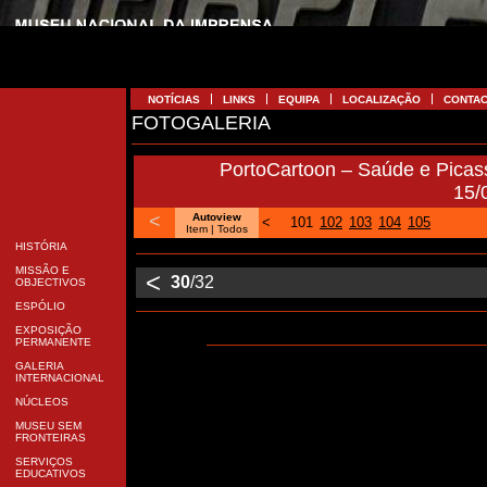
NOTÍCIAS
LINKS
EQUIPA
LOCALIZAÇÃO
CONTA
FOTOGALERIA
PortoCartoon – Saúde e Picas
15/
<
Autoview
<
101
102
103
104
105
Item |
Todos
HISTÓRIA
MISSÃO E
<
30
/32
OBJECTIVOS
ESPÓLIO
EXPOSIÇÃO
PERMANENTE
GALERIA
INTERNACIONAL
NÚCLEOS
MUSEU SEM
FRONTEIRAS
SERVIÇOS
EDUCATIVOS