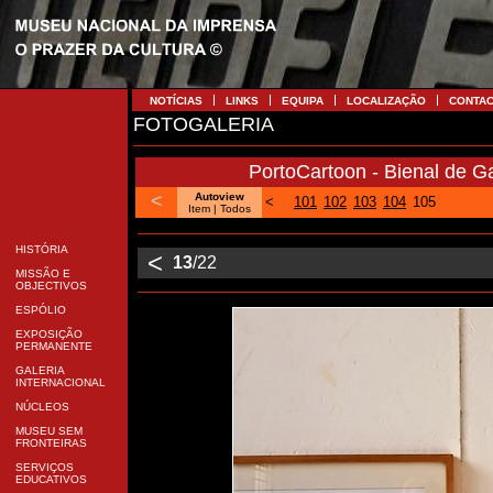
NOTÍCIAS
LINKS
EQUIPA
LOCALIZAÇÃO
CONTA
FOTOGALERIA
PortoCartoon - Bienal de Ga
<
Autoview
<
101
102
103
104
105
Item
| Todos
HISTÓRIA
<
13
/22
MISSÃO E
OBJECTIVOS
ESPÓLIO
EXPOSIÇÃO
PERMANENTE
GALERIA
INTERNACIONAL
NÚCLEOS
MUSEU SEM
FRONTEIRAS
SERVIÇOS
EDUCATIVOS