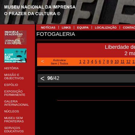
NOTÍCIAS
LINKS
EQUIPA
LOCALIZAÇÃO
CONTA
FOTOGALERIA
Liberdade d
2 m
<
Autoview
1
2
3
4
5
6
7
8
9
10
11
12
1
Item
|
Todos
HISTÓRIA
MISSÃO E
<
96
/42
OBJECTIVOS
ESPÓLIO
EXPOSIÇÃO
PERMANENTE
GALERIA
INTERNACIONAL
NÚCLEOS
MUSEU SEM
FRONTEIRAS
SERVIÇOS
EDUCATIVOS