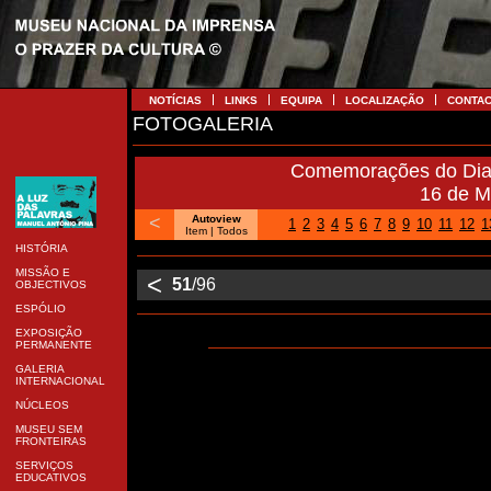
NOTÍCIAS
LINKS
EQUIPA
LOCALIZAÇÃO
CONTA
FOTOGALERIA
Comemorações do Dia 
16 de M
<
Autoview
1
2
3
4
5
6
7
8
9
10
11
12
1
Item
| Todos
HISTÓRIA
MISSÃO E
<
51
/96
OBJECTIVOS
ESPÓLIO
EXPOSIÇÃO
PERMANENTE
GALERIA
INTERNACIONAL
NÚCLEOS
MUSEU SEM
FRONTEIRAS
SERVIÇOS
EDUCATIVOS