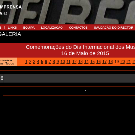
S
LINKS
EQUIPA
LOCALIZAÇÃO
CONTACTOS
SAUDAÇÃO DO DIRECTOR
ALERIA
Comemorações do Dia Internacional dos Mu
16 de Maio de 2015
Autoview
1
2
3
4
5
6
7
8
9
10
11
12
13
14
15
16
17
18
19
20
21
2
em |
Todos
96