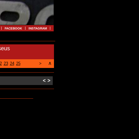
FACEBOOK
INSTAGRAM
seus
∧
2
23
24
25
>
<
>