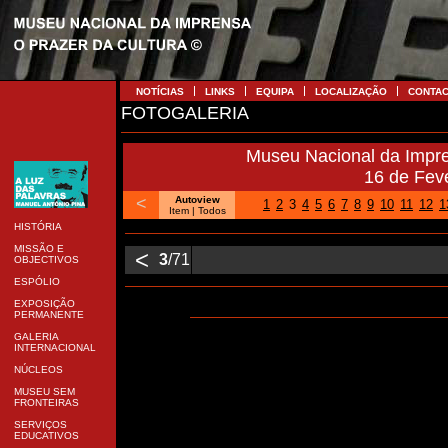
NOTÍCIAS
LINKS
EQUIPA
LOCALIZAÇÃO
CONTA
FOTOGALERIA
Museu Nacional da Impr
16 de Fev
<
Autoview
1
2
3
4
5
6
7
8
9
10
11
12
1
Item
| Todos
HISTÓRIA
MISSÃO E
<
3
/71
OBJECTIVOS
ESPÓLIO
EXPOSIÇÃO
PERMANENTE
GALERIA
INTERNACIONAL
NÚCLEOS
MUSEU SEM
FRONTEIRAS
SERVIÇOS
EDUCATIVOS