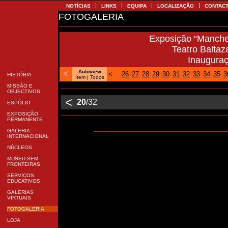
NOTÍCIAS
LINKS
EQUIPA
LOCALIZAÇÃO
CONTA
FOTOGALERIA
Exposição “Manch
Teatro Balta
Inaugura
<
Autoview
<
26
27
28
29
30
31
32
33
34
35
HISTÓRIA
Item |
Todos
MISSÃO E
OBJECTIVOS
<
20
/32
ESPÓLIO
EXPOSIÇÃO
PERMANENTE
GALERIA
INTERNACIONAL
NÚCLEOS
MUSEU SEM
FRONTEIRAS
SERVIÇOS
EDUCATIVOS