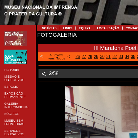
NOTÍCIAS
LINKS
EQUIPA
LOCALIZAÇÃO
CONTA
FOTOGALERIA
III Maratona Poét
<
Autoview
<
26
27
28
29
30
31
32
33
34
35
Item
|
Todos
HISTÓRIA
<
3
/58
MISSÃO E
OBJECTIVOS
ESPÓLIO
EXPOSIÇÃO
PERMANENTE
GALERIA
INTERNACIONAL
NÚCLEOS
MUSEU SEM
FRONTEIRAS
SERVIÇOS
EDUCATIVOS