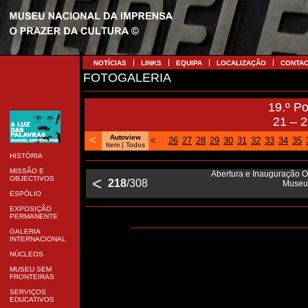
NOTÍCIAS
LINKS
EQUIPA
LOCALIZAÇÃO
CONTA
FOTOGALERIA
19.º P
21 – 
<
Autoview
<
26
27
28
29
30
31
32
33
34
35
Item |
Todos
HISTÓRIA
MISSÃO E
Abertura e Inauguração Of
<
OBJECTIVOS
218
/308
Museu 
ESPÓLIO
EXPOSIÇÃO
PERMANENTE
GALERIA
INTERNACIONAL
NÚCLEOS
MUSEU SEM
FRONTEIRAS
SERVIÇOS
EDUCATIVOS