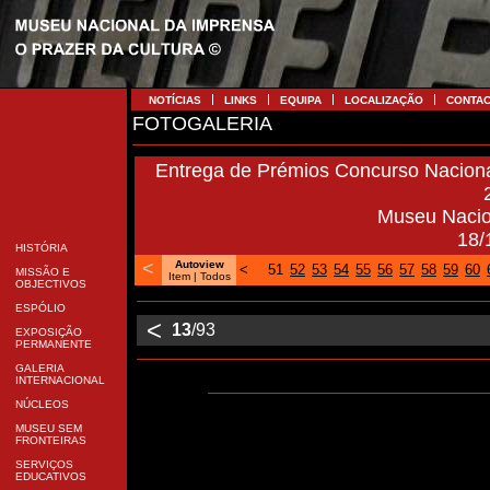
NOTÍCIAS
LINKS
EQUIPA
LOCALIZAÇÃO
CONTA
FOTOGALERIA
Entrega de Prémios Concurso Naciona
Museu Nacio
18/
HISTÓRIA
<
Autoview
<
51
52
53
54
55
56
57
58
59
60
MISSÃO E
Item
| Todos
OBJECTIVOS
ESPÓLIO
<
13
/93
EXPOSIÇÃO
PERMANENTE
GALERIA
INTERNACIONAL
NÚCLEOS
MUSEU SEM
FRONTEIRAS
SERVIÇOS
EDUCATIVOS