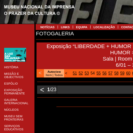
NOTÍCIAS
LINKS
EQUIPA
LOCALIZAÇÃO
CONTA
FOTOGALERIA
Exposição “LIBERDADE + HUMOR =
HUMOR =
Sala | Room
6/01 –
HISTÓRIA
<
Autoview
<
51
52
53
54
55
56
57
58
59
60
MISSÃO E
Item
| Todos
OBJECTIVOS
ESPÓLIO
<
1
/23
EXPOSIÇÃO
PERMANENTE
GALERIA
INTERNACIONAL
NÚCLEOS
MUSEU SEM
FRONTEIRAS
SERVIÇOS
EDUCATIVOS