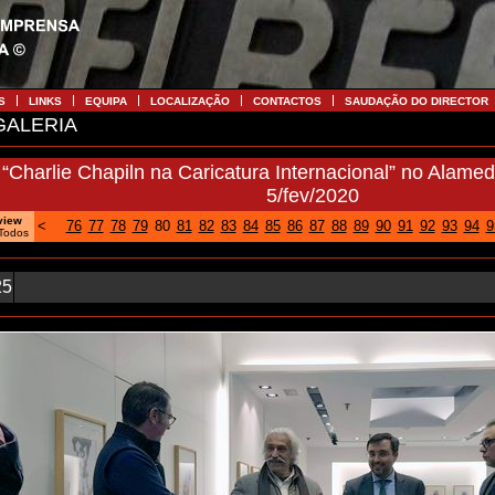
S
LINKS
EQUIPA
LOCALIZAÇÃO
CONTACTOS
SAUDAÇÃO DO DIRECTOR
ALERIA
“Charlie Chapiln na Caricatura Internacional” no Alame
5/fev/2020
view
<
76
77
78
79
80
81
82
83
84
85
86
87
88
89
90
91
92
93
94
9
Todos
25