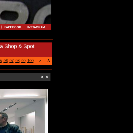
FACEBOOK
INSTAGRAM
da Shop & Spot
∧
5
96
97
98
99
100
>
<
>