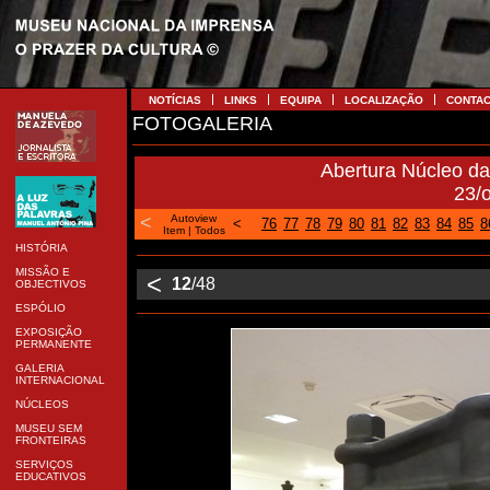
NOTÍCIAS
LINKS
EQUIPA
LOCALIZAÇÃO
CONTA
FOTOGALERIA
Abertura Núcleo d
23/
<
Autoview
<
76
77
78
79
80
81
82
83
84
85
8
Item
|
Todos
HISTÓRIA
MISSÃO E
<
12
/48
OBJECTIVOS
ESPÓLIO
EXPOSIÇÃO
PERMANENTE
GALERIA
INTERNACIONAL
NÚCLEOS
MUSEU SEM
FRONTEIRAS
SERVIÇOS
EDUCATIVOS