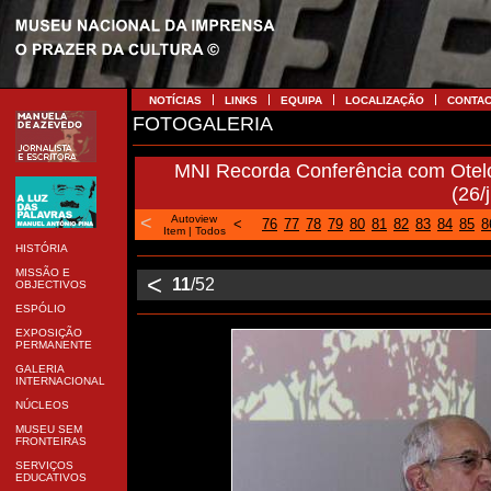
NOTÍCIAS
LINKS
EQUIPA
LOCALIZAÇÃO
CONTA
FOTOGALERIA
MNI Recorda Conferência com Otel
(26/
<
Autoview
<
76
77
78
79
80
81
82
83
84
85
8
Item
|
Todos
HISTÓRIA
MISSÃO E
<
11
/52
OBJECTIVOS
ESPÓLIO
EXPOSIÇÃO
PERMANENTE
GALERIA
INTERNACIONAL
NÚCLEOS
MUSEU SEM
FRONTEIRAS
SERVIÇOS
EDUCATIVOS