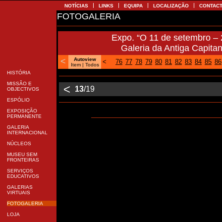
NOTÍCIAS
LINKS
EQUIPA
LOCALIZAÇÃO
CONTA
FOTOGALERIA
Expo. “O 11 de setembro –
Galeria da Antiga Capita
<
Autoview
<
76
77
78
79
80
81
82
83
84
85
8
Item |
Todos
HISTÓRIA
MISSÃO E
<
13
/19
OBJECTIVOS
ESPÓLIO
EXPOSIÇÃO
PERMANENTE
GALERIA
INTERNACIONAL
NÚCLEOS
MUSEU SEM
FRONTEIRAS
SERVIÇOS
EDUCATIVOS