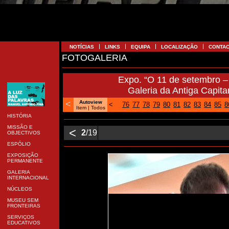
NOTÍCIAS
LINKS
EQUIPA
LOCALIZAÇÃO
CONTA
FOTOGALERIA
Expo. “O 11 de setembro –
Galeria da Antiga Capita
<
Autoview
<
76
77
78
79
80
81
82
83
84
85
8
Item
| Todos
HISTÓRIA
MISSÃO E
<
2
/19
OBJECTIVOS
ESPÓLIO
EXPOSIÇÃO
PERMANENTE
GALERIA
INTERNACIONAL
NÚCLEOS
MUSEU SEM
FRONTEIRAS
SERVIÇOS
EDUCATIVOS