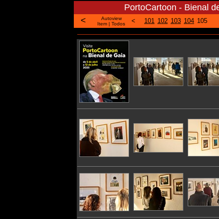
PortoCartoon - Bienal de
<
Autoview
<
101
102
103
104
105
Item
|
Todos