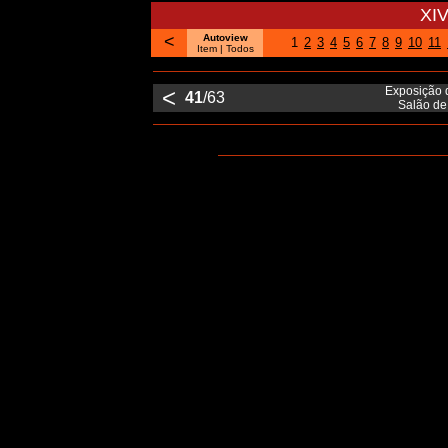
XIV
<
Autoview
1
2
3
4
5
6
7
8
9
10
11
Item
| Todos
<
Exposição 
41
/63
Salão de