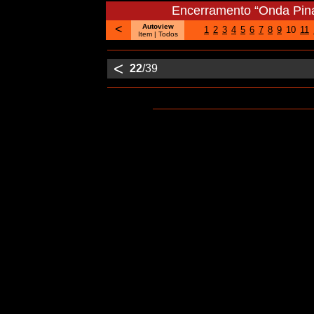
Encerramento “Onda Pin
<
Autoview
1
2
3
4
5
6
7
8
9
10
11
Item
| Todos
<
22
/39