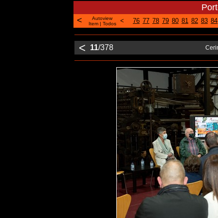
Por
<
Autoview
<
76
77
78
79
80
81
82
83
84
Item
|
Todos
<
11
/378
Ceri