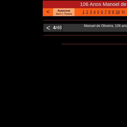
106 Anos Manoel de 
<
Autoview
1
2
3
4
5
6
7
8
9
10
11
Item |
Todos
<
Manuel de Oliveira, 106 an
4
/48