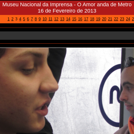
Museu Nacional da Imprensa - O Amor anda de Metro
16 de Fevereiro de 2013
1
2
3
4
5
6
7
8
9
10
11
12
13
14
15
16
17
18
19
20
21
22
23
24
2