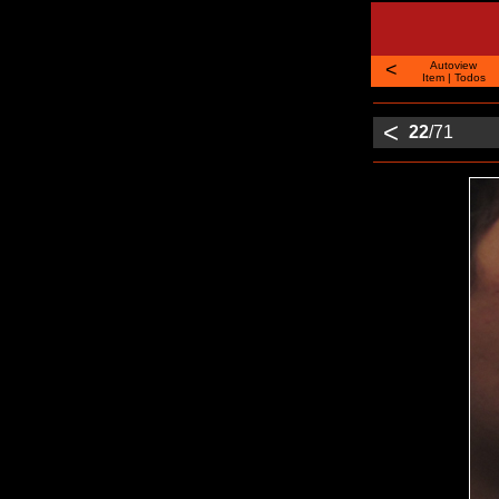
<
Autoview
Item
|
Todos
<
22
/71