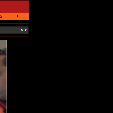
5
>
<
>