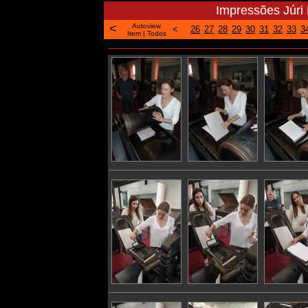
Impressões Júri 
<
Autoview
<
26
27
28
29
30
31
32
33
3
Item
|
Todos