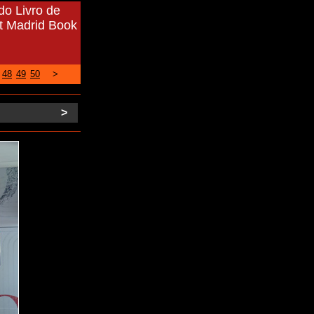
do Livro de
at Madrid Book
48
49
50
>
>