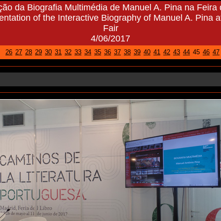
ão da Biografia Multimédia de Manuel A. Pina na Feira 
entation of the Interactive Biography of Manuel A. Pina 
Fair
4/06/2017
26
27
28
29
30
31
32
33
34
35
36
37
38
39
40
41
42
43
44
45
46
47