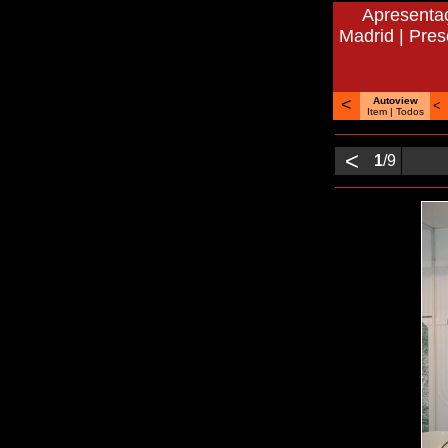
Apresentaç
Madrid | Pres
<
Autoview
<
Item |
Todos
<
1
/9