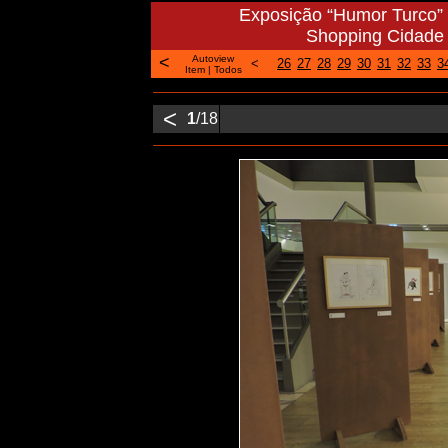
Exposição “Humor Turco” 
Shopping Cidade d
<
Autoview
<
26
27
28
29
30
31
32
33
3
Item
|
Todos
<
1
/18