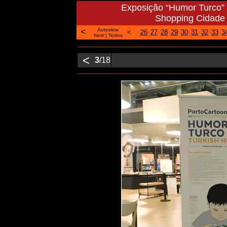
Exposição “Humor Turco” 
Shopping Cidade d
<
Autoview
<
26
27
28
29
30
31
32
33
3
Item
|
Todos
<
3
/18