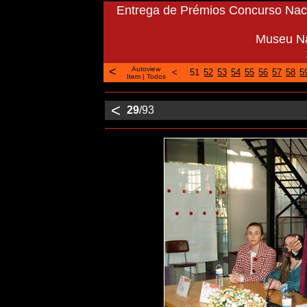
Entrega de Prémios Concurso Naci
Museu Na
<
Autoview
<
51
52
53
54
55
56
57
58
5
Item
|
Todos
<
29
/93