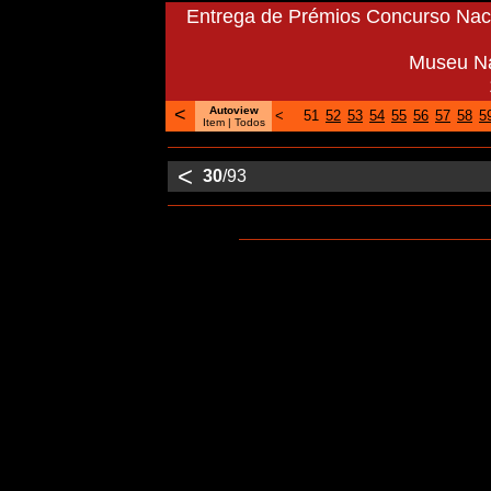
Entrega de Prémios Concurso Naci
Museu Na
<
Autoview
<
51
52
53
54
55
56
57
58
5
Item
| Todos
<
30
/93