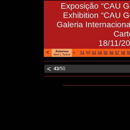
Exposição “CAU GO
Exhibition “CAU 
Galeria Internaciona
Cart
18/11/2
<
Autoview
<
51
52
53
54
55
56
57
58
5
Item |
Todos
<
43
/50