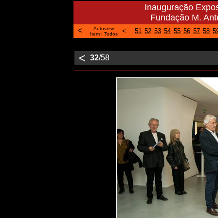
Inauguração Expos
Fundação M. Antó
<
Autoview
<
51
52
53
54
55
56
57
58
5
Item
|
Todos
<
32
/58