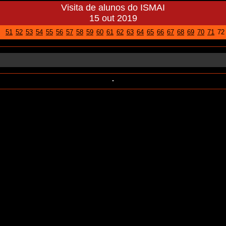
Visita de alunos do ISMAI
15 out 2019
51
52
53
54
55
56
57
58
59
60
61
62
63
64
65
66
67
68
69
70
71
72