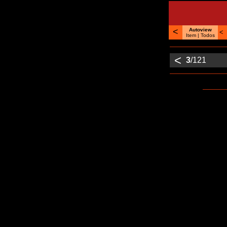
<
Autoview
<
Item |
Todos
<
3
/121