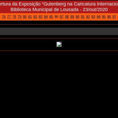
rtura da Exposição “Gutenberg na Caricatura Internacio
Biblioteca Municipal de Lousada - 23/out/2020
76
77
78
79
80
81
82
83
84
85
86
87
88
89
90
91
92
93
94
95
96
97