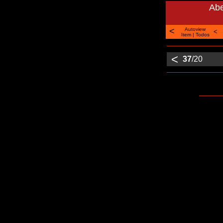
Abe
<
Autoview
<
Item
|
Todos
<
37
/20