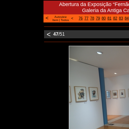
Abertura da Exposição “Fernã
Galeria da Antiga Ca
<
Autoview
<
76
77
78
79
80
81
82
83
84
Item
|
Todos
<
47
/51