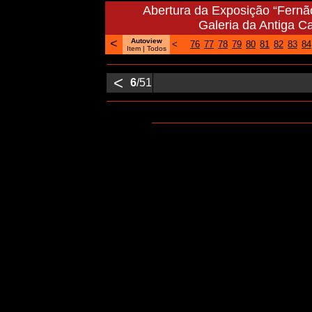
Abertura da Exposição “Fernã
Galeria da Antiga Ca
<
Autoview
<
76
77
78
79
80
81
82
83
84
Item
| Todos
<
6
/51