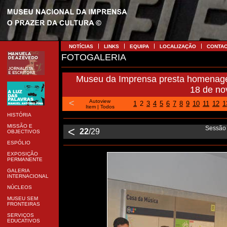
NOTÍCIAS
LINKS
EQUIPA
LOCALIZAÇÃO
CONTA
FOTOGALERIA
Museu da Imprensa presta homenagem
18 de n
<
Autoview
1
2
3
4
5
6
7
8
9
10
11
12
1
Item
|
Todos
HISTÓRIA
MISSÃO E
<
Sessão
22
/29
OBJECTIVOS
ESPÓLIO
EXPOSIÇÃO
PERMANENTE
GALERIA
INTERNACIONAL
NÚCLEOS
MUSEU SEM
FRONTEIRAS
SERVIÇOS
EDUCATIVOS