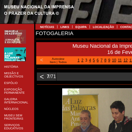
NOTÍCIAS
LINKS
EQUIPA
LOCALIZAÇÃO
CONTA
FOTOGALERIA
Museu Nacional da Impr
16 de Fev
<
Autoview
1
2
3
4
5
6
7
8
9
10
11
12
1
Item
|
Todos
HISTÓRIA
MISSÃO E
<
7
/71
OBJECTIVOS
ESPÓLIO
EXPOSIÇÃO
PERMANENTE
GALERIA
INTERNACIONAL
NÚCLEOS
MUSEU SEM
FRONTEIRAS
SERVIÇOS
EDUCATIVOS