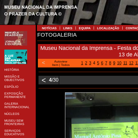
NOTÍCIAS
LINKS
EQUIPA
LOCALIZAÇÃO
CONTA
FOTOGALERIA
Museu Nacional da Imprensa - Festa 
13 de A
<
Autoview
1
2
3
4
5
6
7
8
9
10
11
12
1
Item
|
Todos
HISTÓRIA
MISSÃO E
<
4
/30
OBJECTIVOS
ESPÓLIO
EXPOSIÇÃO
PERMANENTE
GALERIA
INTERNACIONAL
NÚCLEOS
MUSEU SEM
FRONTEIRAS
SERVIÇOS
EDUCATIVOS