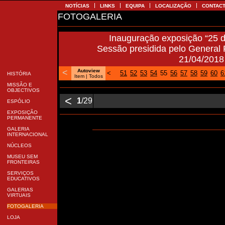
NOTÍCIAS
LINKS
EQUIPA
LOCALIZAÇÃO
CONTA
FOTOGALERIA
Inauguração exposição “25 d
Sessão presidida pelo General 
21/04/201
<
Autoview
<
51
52
53
54
55
56
57
58
59
60
HISTÓRIA
Item
| Todos
MISSÃO E
OBJECTIVOS
<
1
/29
ESPÓLIO
EXPOSIÇÃO
PERMANENTE
GALERIA
INTERNACIONAL
NÚCLEOS
MUSEU SEM
FRONTEIRAS
SERVIÇOS
EDUCATIVOS